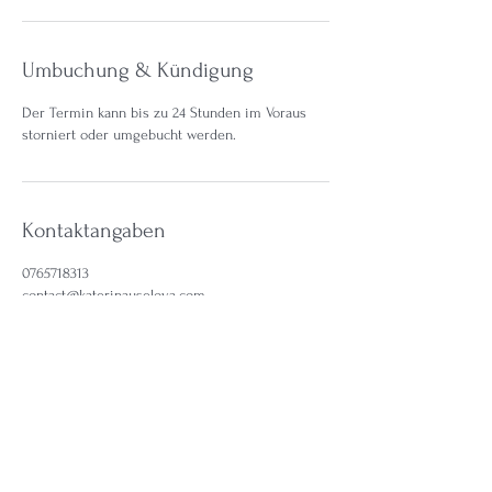
.
Umbuchung & Kündigung
Der Termin kann bis zu 24 Stunden im Voraus
storniert oder umgebucht werden.
Kontaktangaben
0765718313
contact@katerinauselova.com
Im Langacker 7, Arlesheim, Switzerland