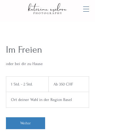
Im Freien
oder bei dir zu Hause
Ab
350
1 Std. - 2 Std.
1
Ab 350 CHF
Schweizer
Franken
S
t
Ort deiner Wahl in der Region Basel
d
-
2
S
Weiter
t
d